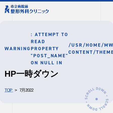
: ATTEMPT TO
READ
/USR/HOME/M
WARNING
PROPERTY
CONTENT/THEM
"POST_NAME"
ON NULL IN
HP一時ダウン
TOP
7月2022